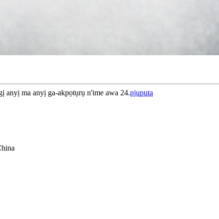
 gị anyị ma anyị ga-akpọtụrụ n'ime awa 24.
njuputa
China