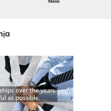
Merie
hịa