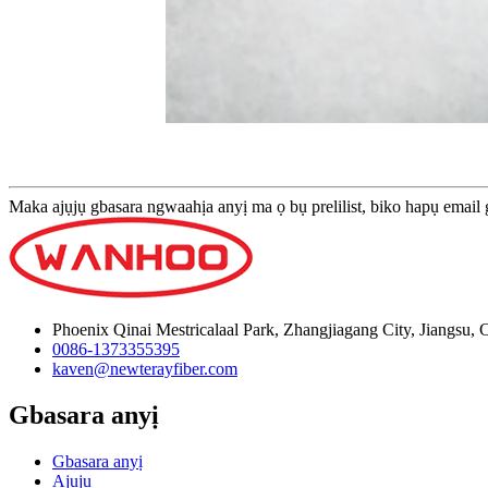
Maka ajụjụ gbasara ngwaahịa anyị ma ọ bụ prelilist, biko hapụ email
Phoenix Qinai Mestricalaal Park, Zhangjiagang City, Jiangsu, 
0086-1373355395
kaven@newterayfiber.com
Gbasara anyị
Gbasara anyị
Ajụjụ