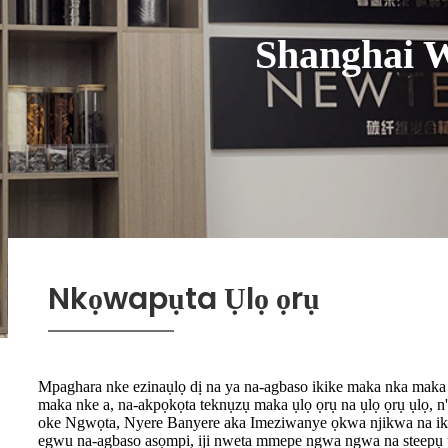
Shanghai 
Nkọwapụta Ụlọ ọrụ
Mpaghara nke ezinaụlọ dị na ya na-agbaso ikike maka nka maka
maka nke a, na-akpọkọta teknụzụ maka ụlọ ọrụ na ụlọ ọrụ ụlọ, n'ih
oke Ngwọta, Nyere Banyere aka Imeziwanye ọkwa njikwa na ikik
egwu na-agbaso asọmpi, iji nweta mmepe ngwa ngwa na steepụ ụ