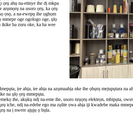
ọ ọrụ ahụ na-etinye ihe dị mkpa
e arụmọrụ na usoro ọrụ, ka ọrụ
ọsọ ọsọ, a na-ewepụ ihe ọghọm
họọ mmepe oge ogologo oge, ụlọ
 ikike ha zuru oke, ka ha wee
pụta, ịre ahịa, ire ahịa na azụmaahịa nke ihe ọhụrụ mejupụtara na 
ike na ụlọ ọrụ mmepụta.
ị na-emekọ ihe, akụkụ ndị na-eme ihe, usoro nrụọrụ elektrọn, mbipụt
pụrụ iche, ndị na-edebe ego ma zụlite ọwa ahịa iji kwadebe maka mmep
ụrụ na ị nwere ajụjụ ọ bụla.