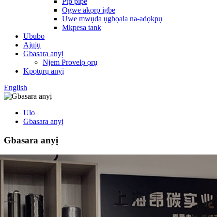
Ptp pipe
Ogwe akọrọ igbe
Uwe mwụda ụgbọala na-adọkpụ
Mkpesa tank
Ububo
Ajụjụ
Gbasara anyị
Njem Provelọ ọrụ
Kpọtụrụ anyị
English
Ulo
Gbasara anyị
Gbasara anyị