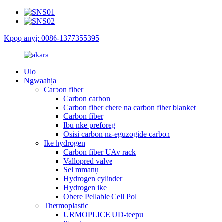
Kpọọ anyị: 0086-1377355395
Ulo
Ngwaahịa
Carbon fiber
Carbon carbon
Carbon fiber chere na carbon fiber blanket
Carbon fiber
Ibu nke preforeg
Osisi carbon na-eguzogide carbon
Ike hydrogen
Carbon fiber UAv rack
Vallopred valve
Sel mmanụ
Hydrogen cylinder
Hydrogen ike
Obere Pellable Cell Pol
Thermoplastic
URMOPLICE UD-teepu