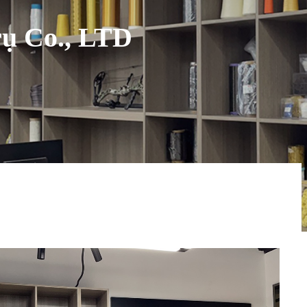
ụ Co., LTD