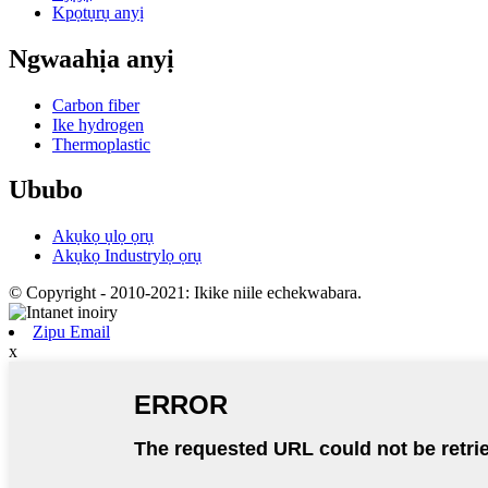
Kpọtụrụ anyị
Ngwaahịa anyị
Carbon fiber
Ike hydrogen
Thermoplastic
Ububo
Akụkọ ụlọ ọrụ
Akụkọ Industrylọ ọrụ
© Copyright - 2010-2021: Ikike niile echekwabara.
Zipu Email
x