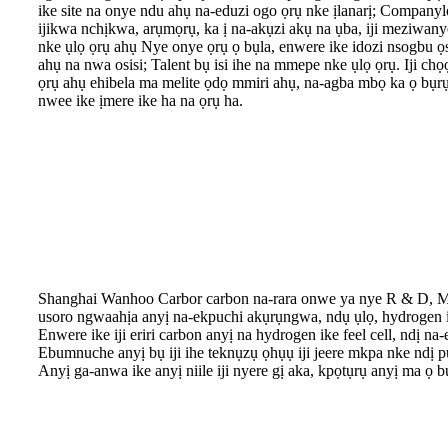
ike site na onye ndu ahụ na-eduzi ogo ọrụ nke ịlanarị; Companyl
ijikwa nchịkwa, arụmọrụ, ka ị na-akụzi akụ na ụba, iji meziwany
nke ụlọ ọrụ ahụ Nye onye ọrụ ọ bụla, enwere ike idozi nsogbu 
ahụ na nwa osisi; Talent bụ isi ihe na mmepe nke ụlọ ọrụ. Iji c
ọrụ ahụ ehibela ma melite ọdọ mmiri ahụ, na-agba mbọ ka ọ bụrụ
nwee ike ịmere ike ha na ọrụ ha.
Shanghai Wanhoo Carbor carbon na-rara onwe ya nye R & D, Mme
usoro ngwaahịa anyị na-ekpuchi akụrụngwa, ndụ ụlọ, hydrogen 
Enwere ike iji eriri carbon anyị na hydrogen ike feel cell, nd
Ebumnuche anyị bụ iji ihe teknụzụ ọhụụ iji jeere mkpa nke ndị 
Anyị ga-anwa ike anyị niile iji nyere gị aka, kpọtụrụ anyị ma ọ b