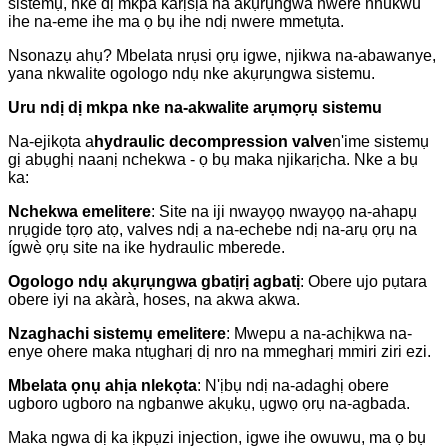
sistemụ, nke dị mkpa karịsịa na akụrụngwa nwere nnukwu
ihe na-eme ihe ma ọ bụ ihe ndị nwere mmetụta.
Nsonazụ ahụ? Mbelata nrụsi ọrụ igwe, njikwa na-abawanye,
yana nkwalite ogologo ndụ nke akụrụngwa sistemu.
Uru ndị dị mkpa nke na-akwalite arụmọrụ sistemu
Na-ejikọta a
hydraulic decompression valve
n'ime sistemụ
gị abụghị naanị nchekwa - ọ bụ maka njikarịcha. Nke a bụ
ka:
Nchekwa emelitere
: Site na iji nwayọọ nwayọọ na-ahapụ
nrụgide tọrọ atọ, valves ndị a na-echebe ndị na-arụ ọrụ na
ígwè ọrụ site na ike hydraulic mberede.
Ogologo ndụ akụrụngwa gbatịrị agbatị
: Obere ujo pụtara
obere iyi na akàrà, hoses, na akwa akwa.
Nzaghachi sistemụ emelitere
: Mwepu a na-achịkwa na-
enye ohere maka ntụgharị dị nro na mmegharị mmiri ziri ezi.
Mbelata ọnụ ahịa nlekọta
: N'ịbụ ndị na-adaghị obere
ugboro ugboro na ngbanwe akụkụ, ụgwọ ọrụ na-agbada.
Maka ngwa dị ka ịkpụzi injection, igwe ihe owuwu, ma ọ bụ