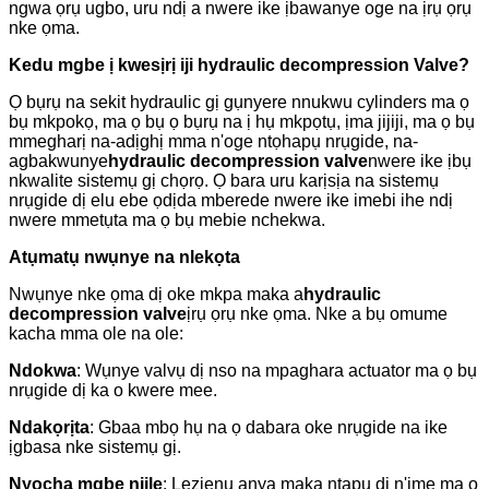
ngwa ọrụ ugbo, uru ndị a nwere ike ịbawanye oge na ịrụ ọrụ
nke ọma.
Kedu mgbe ị kwesịrị iji hydraulic decompression Valve?
Ọ bụrụ na sekit hydraulic gị gụnyere nnukwu cylinders ma ọ
bụ mkpokọ, ma ọ bụ ọ bụrụ na ị hụ mkpọtụ, ịma jijiji, ma ọ bụ
mmegharị na-adịghị mma n'oge ntọhapụ nrụgide, na-
agbakwunye
hydraulic decompression valve
nwere ike ịbụ
nkwalite sistemụ gị chọrọ. Ọ bara uru karịsịa na sistemụ
nrụgide dị elu ebe ọdịda mberede nwere ike imebi ihe ndị
nwere mmetụta ma ọ bụ mebie nchekwa.
Atụmatụ nwụnye na nlekọta
Nwụnye nke ọma dị oke mkpa maka a
hydraulic
decompression valve
ịrụ ọrụ nke ọma. Nke a bụ omume
kacha mma ole na ole:
Ndokwa
: Wụnye valvụ dị nso na mpaghara actuator ma ọ bụ
nrụgide dị ka o kwere mee.
Ndakọrịta
: Gbaa mbọ hụ na ọ dabara oke nrụgide na ike
ịgbasa nke sistemụ gị.
Nyocha mgbe niile
: Lezienụ anya maka ntapu dị n'ime ma ọ