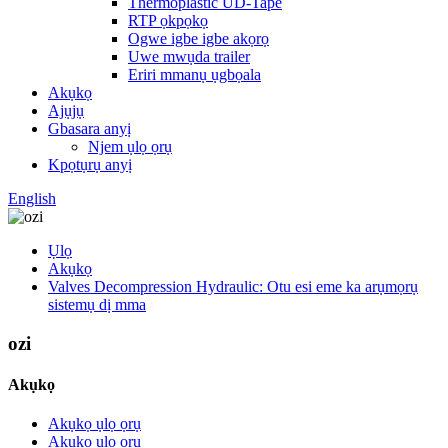
Thermoplastic UD-Tape
RTP ọkpọkọ
Ogwe igbe igbe akọrọ
Uwe mwụda trailer
Eriri mmanụ ụgbọala
Akụkọ
Ajụjụ
Gbasara anyị
Njem ụlọ ọrụ
Kpọtụrụ anyị
English
Ụlọ
Akụkọ
Valves Decompression Hydraulic: Otu esi eme ka arụmọrụ
sistemụ dị mma
ozi
Akụkọ
Akụkọ ụlọ ọrụ
Akụkọ ụlọ ọrụ