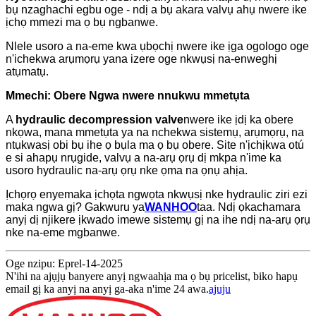
bụ nzaghachi egbu oge - ndị a bụ akara valvụ ahụ nwere ike
ịchọ mmezi ma ọ bụ ngbanwe.
Nlele usoro a na-eme kwa ụbọchị nwere ike ịga ogologo oge
n'ichekwa arụmọrụ yana izere oge nkwụsị na-enweghị
atụmatụ.
Mmechi: Obere Ngwa nwere nnukwu mmetụta
A
hydraulic decompression valve
nwere ike ịdị ka obere
nkọwa, mana mmetụta ya na nchekwa sistemụ, arụmọrụ, na
ntụkwasị obi bụ ihe ọ bụla ma ọ bụ obere. Site n'ịchịkwa otú
e si ahapụ nrụgide, valvụ a na-arụ ọrụ dị mkpa n'ime ka
usoro hydraulic na-arụ ọrụ nke ọma na ọnụ ahịa.
Ịchọrọ enyemaka ịchọta ngwọta nkwụsị nke hydraulic ziri ezi
maka ngwa gị? Gakwuru ya
WANHOO
taa. Ndị ọkachamara
anyị dị njikere ịkwado imewe sistemụ gị na ihe ndị na-arụ ọrụ
nke na-eme mgbanwe.
Oge nzipu: Eprel-14-2025
N'ihi na ajụjụ banyere anyị ngwaahịa ma ọ bụ pricelist, biko hapụ
email gị ka anyị na anyị ga-aka n'ime 24 awa.
ajuju