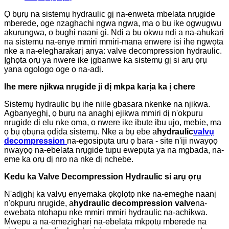
Ọ bụrụ na sistemụ hydraulic gị na-enweta mbelata nrụgide
mberede, oge nzaghachi ngwa ngwa, ma ọ bụ ike ọgwụgwụ
akụrụngwa, ọ bụghị naanị gị. Ndị a bụ okwu ndị a na-ahụkarị
na sistemu na-enye mmiri mmiri-mana enwere isi ihe ngwọta
nke a na-elegharakarị anya: valve decompression hydraulic.
Ịghọta ọrụ ya nwere ike ịgbanwe ka sistemụ gị si arụ ọrụ
yana ogologo oge ọ na-adị.
Ihe mere njikwa nrụgide ji dị mkpa karịa ka ị chere
Sistemụ hydraulic bụ ihe niile gbasara nkenke na njikwa.
Agbanyeghị, ọ bụrụ na anaghị ejikwa mmiri dị n'okpuru
nrụgide dị elu nke ọma, ọ nwere ike ibute ibu ujo, mebie, ma
ọ bụ ọbụna ọdịda sistemụ. Nke a bụ ebe a
hydraulic
valvụ
decompression
na-egosipụta uru ọ bara - site n'iji nwayọọ
nwayọọ na-ebelata nrụgide tupu ewepụta ya na mgbada, na-
eme ka ọrụ dị nro na nke dị nchebe.
Kedu ka Valve Decompression Hydraulic si arụ ọrụ
N'adịghị ka valvụ enyemaka ọkọlọtọ nke na-emeghe naanị
n'okpuru nrụgide, a
hydraulic decompression valve
na-
ewebata ntọhapụ nke mmiri mmiri hydraulic na-achịkwa.
Mwepu a na-emezigharị na-ebelata mkpọtụ mberede na