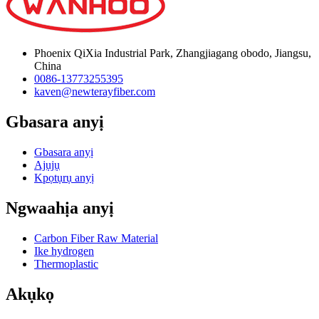
Phoenix QiXia Industrial Park, Zhangjiagang obodo, Jiangsu,
China
0086-13773255395
kaven@newterayfiber.com
Gbasara anyị
Gbasara anyị
Ajụjụ
Kpọtụrụ anyị
Ngwaahịa anyị
Carbon Fiber Raw Material
Ike hydrogen
Thermoplastic
Akụkọ