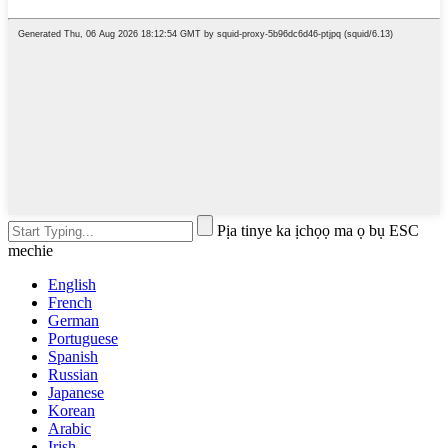
Pịa tinye ka ịchọọ ma ọ bụ ESC
mechie
English
French
German
Portuguese
Spanish
Russian
Japanese
Korean
Arabic
Irish