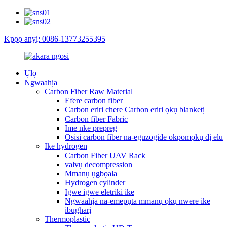
Kpọọ anyị: 0086-13773255395
Ụlọ
Ngwaahịa
Carbon Fiber Raw Material
Efere carbon fiber
Carbon eriri chere Carbon eriri ọkụ blanketị
Carbon fiber Fabric
Ime nke prepreg
Osisi carbon fiber na-eguzogide okpomọkụ dị elu
Ike hydrogen
Carbon Fiber UAV Rack
valvụ decompression
Mmanụ ụgbọala
Hydrogen cylinder
Igwe igwe eletriki ike
Ngwaahịa na-emepụta mmanụ ọkụ nwere ike
ibugharị
Thermoplastic