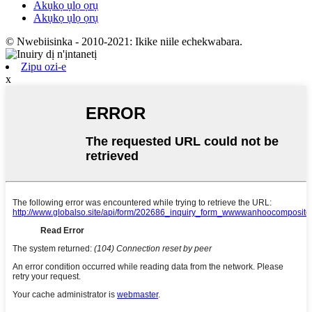
Akụkọ ụlọ ọrụ
Akụkọ ụlọ ọrụ
© Nwebiisinka - 2010-2021: Ikike niile echekwabara.
Zipu ozi-e
x